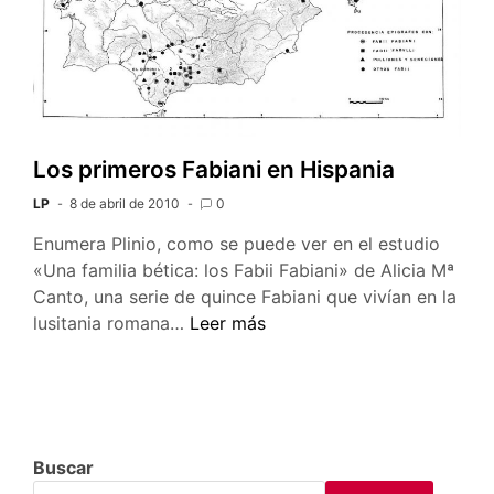
Los primeros Fabiani en Hispania
LP
8 de abril de 2010
0
Enumera Plinio, como se puede ver en el estudio
«Una familia bética: los Fabii Fabiani» de Alicia Mª
Canto, una serie de quince Fabiani que vivían en la
Los
lusitania romana…
Leer más
primeros
Fabiani
en
Hispania
Buscar