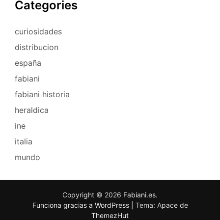
Categories
curiosidades
distribucion
españa
fabiani
fabiani historia
heraldica
ine
italia
mundo
Copyright © 2026
Fabiani.es
.
Funciona gracias a WordPress
|
Tema: Apace de
ThemezHut