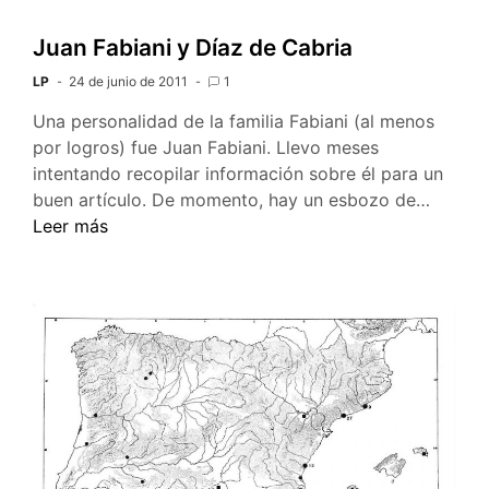
Aragón
Juan Fabiani y Díaz de Cabria
LP
24 de junio de 2011
1
Una personalidad de la familia Fabiani (al menos
por logros) fue Juan Fabiani. Llevo meses
intentando recopilar información sobre él para un
Juan
buen artículo. De momento, hay un esbozo de…
Fabiani
Leer más
y
Díaz
de
Cabria