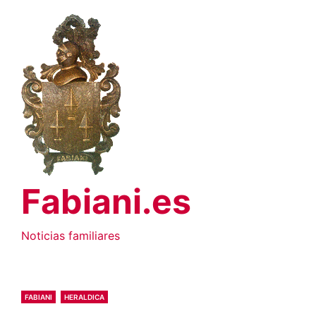
Saltar
al
contenido
Fabiani.es
Noticias familiares
FABIANI
HERALDICA