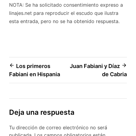
NOTA: Se ha solicitado consentimiento expreso a
linajes.net para reproducir el escudo que ilustra
esta entrada, pero no se ha obtenido respuesta.
Navegación
Los primeros
Juan Fabiani y Díaz
Fabiani en Hispania
de Cabria
de
entradas
Deja una respuesta
Tu dirección de correo electrónico no será
publicada.
Los campos obligatorios están