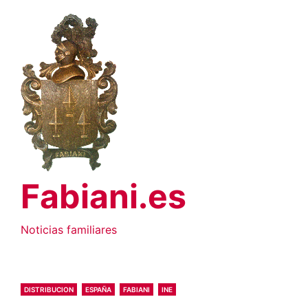
Saltar
al
contenido
Fabiani.es
Noticias familiares
DISTRIBUCION
ESPAÑA
FABIANI
INE