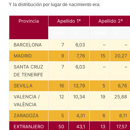
Y la distribución por lugar de nacimiento era:
Provincia
Apellido 1º
Apellido 2º
Total
%
Total
%
BARCELONA
7
6,03
–
–
MADRID
9
7,76
15
20,27
SANTA CRUZ
7
6,03
–
–
DE TENERIFE
SEVILLA
16
13,79
5
6,76
VALENCIA /
12
10,34
19
25,68
VALÈNCIA
ZARAGOZA
5
4,31
6
8,11
EXTRANJERO
50
43,1
13
17,57