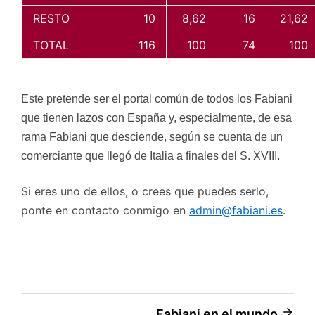
RESTO
10
8,62
16
21,62
TOTAL
116
100
74
100
Este pretende ser el portal común de todos los Fabiani
que tienen lazos con España y, especialmente, de esa
rama Fabiani que desciende, según se cuenta de un
comerciante que llegó de Italia a finales del S. XVIII.
Si eres uno de ellos, o crees que puedes serlo,
ponte en contacto conmigo en
admin@fabiani.es
.
Fabiani en el mundo