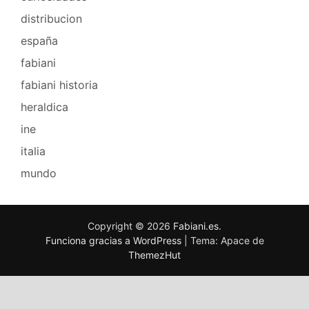
distribucion
españa
fabiani
fabiani historia
heraldica
ine
italia
mundo
Copyright © 2026
Fabiani.es
.
Funciona gracias a WordPress
|
Tema: Apace de
ThemezHut