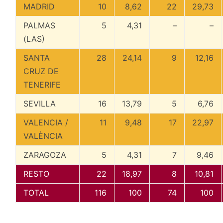
MADRID
10
8,62
22
29,73
PALMAS
5
4,31
–
–
(LAS)
SANTA
28
24,14
9
12,16
CRUZ DE
TENERIFE
SEVILLA
16
13,79
5
6,76
VALENCIA /
11
9,48
17
22,97
VALÈNCIA
ZARAGOZA
5
4,31
7
9,46
RESTO
22
18,97
8
10,81
TOTAL
116
100
74
100